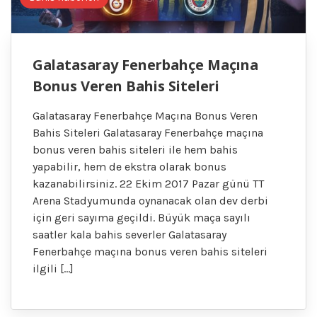
Galatasaray Fenerbahçe Maçına
Bonus Veren Bahis Siteleri
Galatasaray Fenerbahçe Maçına Bonus Veren
Bahis Siteleri Galatasaray Fenerbahçe maçına
bonus veren bahis siteleri ile hem bahis
yapabilir, hem de ekstra olarak bonus
kazanabilirsiniz. 22 Ekim 2017 Pazar günü TT
Arena Stadyumunda oynanacak olan dev derbi
için geri sayıma geçildi. Büyük maça sayılı
saatler kala bahis severler Galatasaray
Fenerbahçe maçına bonus veren bahis siteleri
ilgili […]