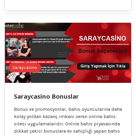
Saraycasino
Saraycasino Bonuslar
Bonus ve promosyonlar, bahis oyuncularına daha
kolay yoldan kazanç imkanı veren online bahis
sitesi uygulamalarıdır. Online bahis piyasasında
dikkat çekici bonuslara ev sahipliği yapan bahis