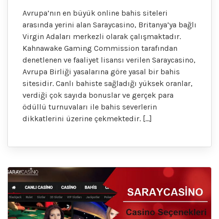
Avrupa’nın en büyük online bahis siteleri
arasında yerini alan Saraycasino, Britanya’ya bağlı
Virgin Adaları merkezli olarak çalışmaktadır.
Kahnawake Gaming Commission tarafından
denetlenen ve faaliyet lisansı verilen Saraycasino,
Avrupa Birliği yasalarına göre yasal bir bahis
sitesidir. Canlı bahiste sağladığı yüksek oranlar,
verdiği çok sayıda bonuslar ve gerçek para
ödüllü turnuvaları ile bahis severlerin
dikkatlerini üzerine çekmektedir. […]